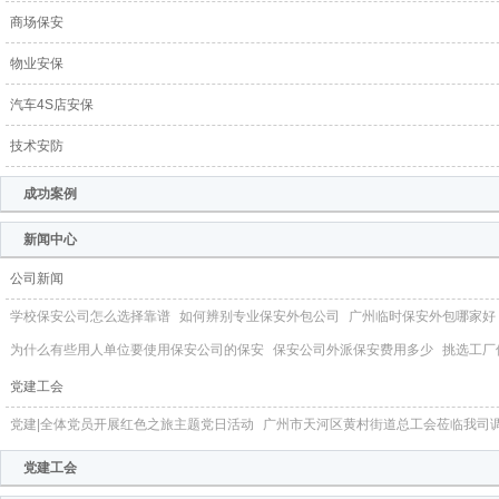
商场保安
物业安保
汽车4S店安保
技术安防
成功案例
新闻中心
公司新闻
学校保安公司怎么选择靠谱
如何辨别专业保安外包公司
广州临时保安外包哪家好
为什么有些用人单位要使用保安公司的保安
保安公司外派保安费用多少
挑选工厂
党建工会
党建|全体党员开展红色之旅主题党日活动
广州市天河区黄村街道总工会莅临我司
党建工会