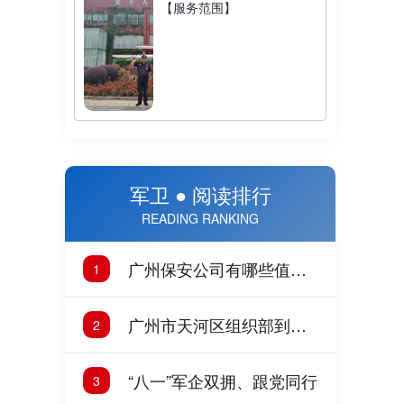
【服务范围】
军卫 ● 阅读排行
READING RANKING
广州保安公司有哪些值得
1
推荐的？2025年广州广州
保安公司推荐
广州市天河区组织部到军
2
卫保安公司调研指导党建
工作
“八一”军企双拥、跟党同行
3