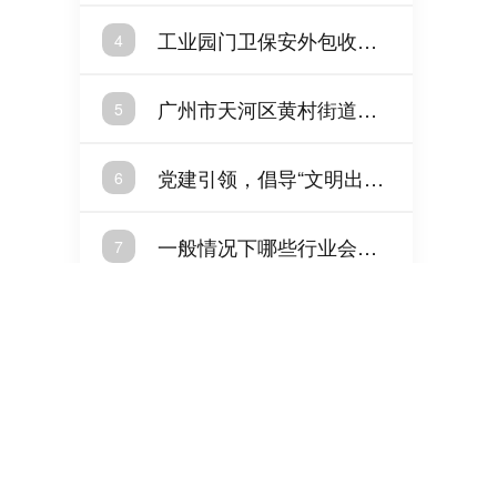
工业园门卫保安外包收费
4
多少
广州市天河区黄村街道总
5
工会莅临我司调研指导工
作
党建引领，倡导“文明出
6
行，骑行戴盔”
一般情况下哪些行业会需
7
要保安
党建|全体党员开展红色之
8
旅主题党日活动