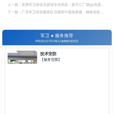
上一篇：英勇军卫保安员展现专业风采，获天汇广场igc高度赞
扬！
下一篇：广东军卫保安服务队员暴雨中紧急救援，确保道路畅
通获好评
军卫 ● 服务推荐
PRODUCTS RECOMMENDED
技术安防
【服务范围】