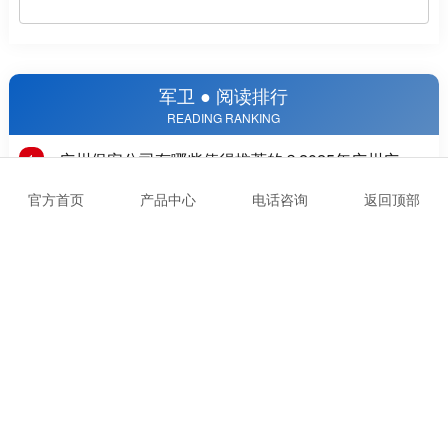
军卫 ● 阅读排行
READING RANKING
广州保安公司有哪些值得推荐的？2025年广州广州
1
保安公司推荐
官方首页
产品中心
电话咨询
返回顶部
广州市天河区组织部到军卫保安公司调研指导党建工
2
作
“八一”军企双拥、跟党同行
3
工业园门卫保安外包收费多少
4
广州市天河区黄村街道总工会莅临我司调研指导工作
5
党建引领，倡导“文明出行，骑行戴盔”
6