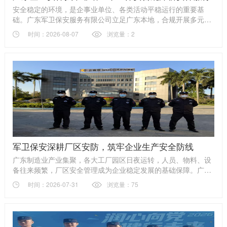
安全稳定的环境，是企事业单位、各类活动平稳运行的重要基
础。广东军卫保安服务有限公司立足广东本地，合规开展多元化
保安服务，面向机关、园区、厂区、商业场所及各类社会活动，
时间：2026-08-07
浏览量：2
提供务实可靠的安全保障支持，助力客户维护场所秩序，防范各
类安全风险。
军卫保安深耕厂区安防，筑牢企业生产安全防线
广东制造业产业集聚，各大工厂园区日夜运转，人员、物料、设
备往来频繁，厂区安全管理成为企业稳定发展的基础保障。广东
军卫保安服务有限公司聚焦工厂专属安保需求，以标准化驻场安
时间：2026-07-31
浏览量：75
保服务，为省内各类生产厂区构建全方位安全防护体系，守护企
业生产秩序与财产安全。