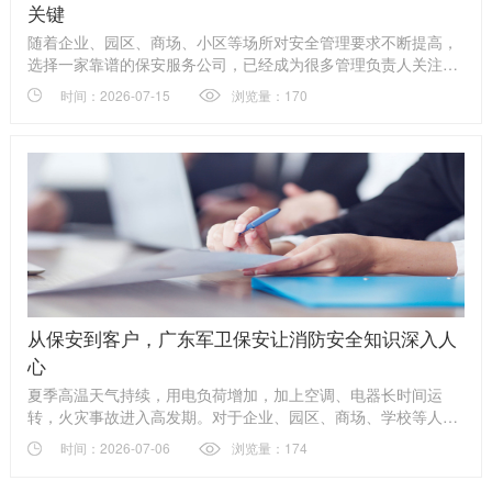
关键
随着企业、园区、商场、小区等场所对安全管理要求不断提高，
选择一家靠谱的保安服务公司，已经成为很多管理负责人关注的
问题。 保安服务看似简单，实际上涉及人员素质、应急能力、管
时间：2026-07-15
浏览量：170
理体系、服务标准等多个方面。一支专业的安保团队，不仅要做
好日常门卫、巡逻、秩序维护等基础工作，更要在突发情况下快
速响应，为客户提供稳定可靠的安全保障。
从保安到客户，广东军卫保安让消防安全知识深入人
心
夏季高温天气持续，用电负荷增加，加上空调、电器长时间运
转，火灾事故进入高发期。对于企业、园区、商场、学校等人员
密集场所来说，消防安全不仅是一项管理工作，更是一道守护生
时间：2026-07-06
浏览量：174
命财产安全的重要防线。