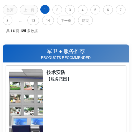
1
首页
上一页
2
3
4
5
6
7
...
8
13
14
下一页
尾页
共
14
页
125
条数据
军卫 ● 服务推荐
PRODUCTS RECOMMENDED
技术安防
【服务范围】