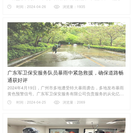
其来的火情打破了这份宁静。
时间：2024-04-26
浏览量：1935
广东军卫保安服务队员暴雨中紧急救援，确保道路畅
通获好评
2024年4月19日，广州市多地遭受特大暴雨袭击，多地发布暴雨
黄色预警信号。广东军卫保安服务有限公司负责服务的从化亿泉
度假酒店项目区域，受暴雨影响尤为严重。在暴雨如注的恶劣天
时间：2024-04-25
浏览量：2069
气中，公司内部道路积水严重，部分车辆因涉水而抛锚在低洼
处，情况十分危急。