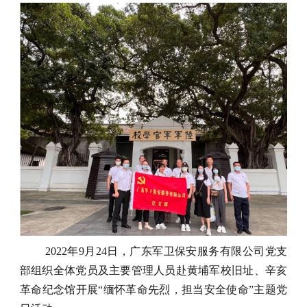
2022
年
9
月
24
日，
广东军卫保安服务有限公司党支
部
组织全体党员
及主要管理人员
赴
黄埔军校旧址、辛亥
革命纪念馆
开展“缅怀革命先烈，担当
安全
使命”主题党