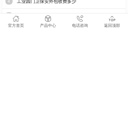
工业园门卫保安外包收费多少
4
广州市天河区黄村街道总工会莅临我司调研指导工作
5
官方首页
产品中心
电话咨询
返回顶部
党建引领，倡导“文明出行，骑行戴盔”
6
一般情况下哪些行业会需要保安
7
党建|全体党员开展红色之旅主题党日活动
8
军卫 ● 相关阅读
ABOUT RANKING
军卫保安深耕厂区安防，筑牢企业生产安全防线
2026-07-31
广东制造业产业集聚，各大工厂园区日夜运转，人员、物料、