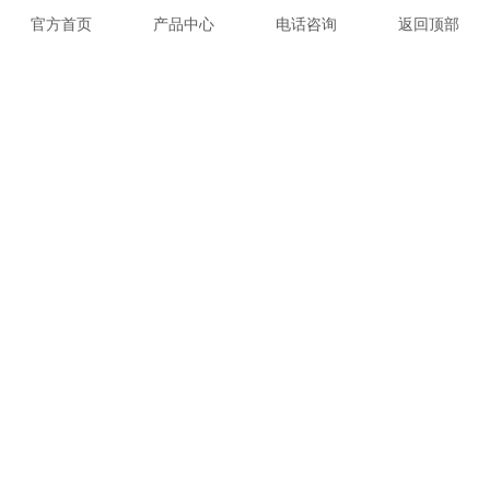
党建引领，倡导“文明出行，骑行戴盔”
6
官方首页
产品中心
电话咨询
返回顶部
一般情况下哪些行业会需要保安
7
党建|全体党员开展红色之旅主题党日活动
8
COTACT US
联系方式
020-31705285
电话：
邮箱：junwei1918@qq.com
地址： 广东省广州市天河区圃兴路87号E304-312
我们与您联系